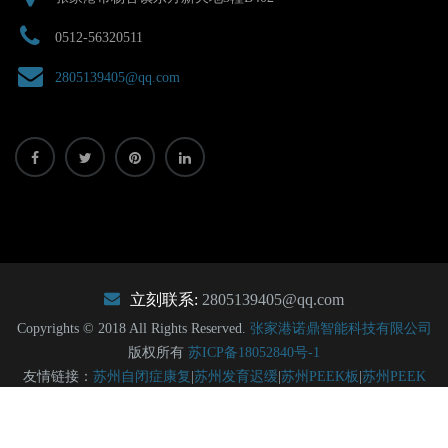
0512-56320511
2805139405@qq.com
立刻联系:
2805139405@qq.com
Copyrights © 2018 All Rights Reserved.
张家港诺鼎智能科技有限公司
版权所有
苏ICP备18052840号-1
友情链接：
苏州自闭症康复
|
苏州发育迟缓
|
苏州PEEK板
|
苏州PEEK
棒
|
苏州PEEK管
|
苏州PEEK片
|
宿迁公交候车亭
|
宿迁灯箱
|
宿迁分类垃
圾箱